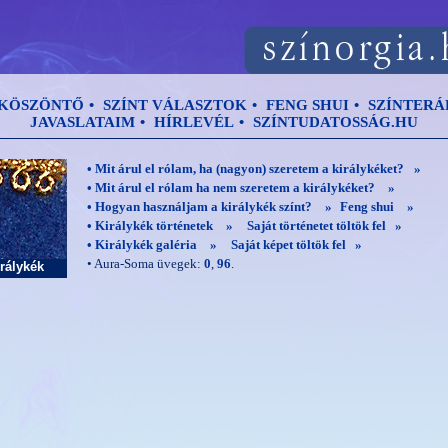
KÖSZÖNTŐ
•
SZÍNT VÁLASZTOK
•
FENG SHUI
•
SZÍNTERÁ
JAVASLATAIM
•
HÍRLEVÉL
•
SZÍNTUDATOSSÁG.HU
• Mit árul el rólam, ha (nagyon) szeretem a királykéket?
»
• Mit árul el rólam ha nem szeretem a királykéket?
»
• Hogyan használjam a királykék színt?
»
Feng shui
»
• Királykék történetek
»
Saját történetet töltök fel »
• Királykék galéria
»
Saját képet töltök fel »
• Aura-Soma üvegek:
0
,
96
.
irálykék