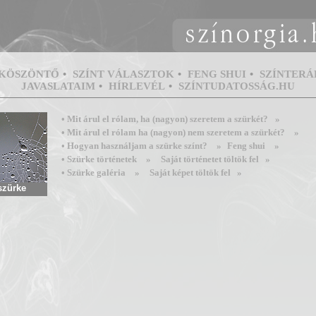
KÖSZÖNTŐ
•
SZÍNT VÁLASZTOK
•
FENG SHUI
•
SZÍNTERÁ
JAVASLATAIM
•
HÍRLEVÉL
•
SZÍNTUDATOSSÁG.HU
• Mit árul el rólam, ha (nagyon) szeretem a szürkét?
»
• Mit árul el rólam ha (nagyon) nem szeretem a szürkét?
»
• Hogyan használjam a szürke színt?
»
Feng shui
»
• Szürke történetek
»
Saját történetet töltök fel »
• Szürke galéria
»
Saját képet töltök fel »
szürke