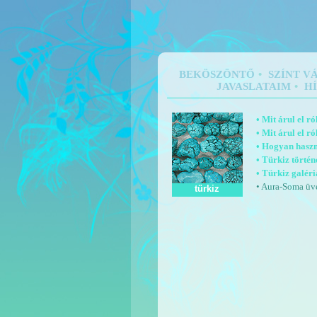
BEKÖSZÖNTŐ
•
SZÍNT V
JAVASLATAIM
•
H
• Mit árul el r
• Mit árul el 
• Hogyan haszn
• Türkiz törté
• Türkiz galér
• Aura-Soma ü
türkiz